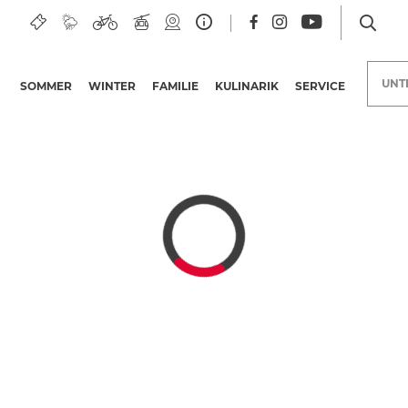
ee
UNT
SOMMER
WINTER
FAMILIE
KULINARIK
SERVICE
Unterkünfte am Nassfeld
Urlaubsangebote
Nassfeld Merchandise
Erlebnisangebote
Bonuskarten
Kärntner
Qualitätsinitiative