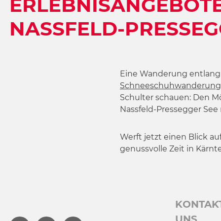
ERLEBNISANGEBOTE
w
a
NASSFELD-PRESSEG
h
l
Eine Wanderung entlang
Schneeschuhwanderung
Schulter schauen: Den M
Nassfeld-Pressegger See
Werft jetzt einen Blick a
genussvolle Zeit in Kärnt
KONTAK
UNS