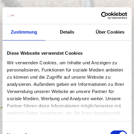
Zustimmung
Details
Über Cookies
Diese Webseite verwendet Cookies
Wir verwenden Cookies, um Inhalte und Anzeigen zu
personalisieren, Funktionen für soziale Medien anbieten
zu können und die Zugriffe auf unsere Website zu
analysieren. Außerdem geben wir Informationen zu Ihrer
Verwendung unserer Website an unsere Partner für
soziale Medien, Werbung und Analysen weiter. Unsere
inklusive
Partner führen diese Informationen möglicherweise mit
weiteren Daten zusammen, die Sie ihnen bereitgestellt
FREIZEIT
haben oder die sie im Rahmen Ihrer Nutzung der Dienste
FLOW TRAIL " MEX-LINE 1"
gesammelt haben.
E