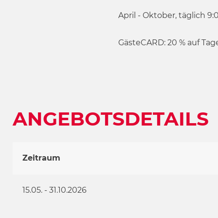
w
April - Oktober, täglich 9:
a
h
l
GästeCARD: 20 % auf Tag
ANGEBOTSDETAILS
Zeitraum
15.05. - 31.10.2026