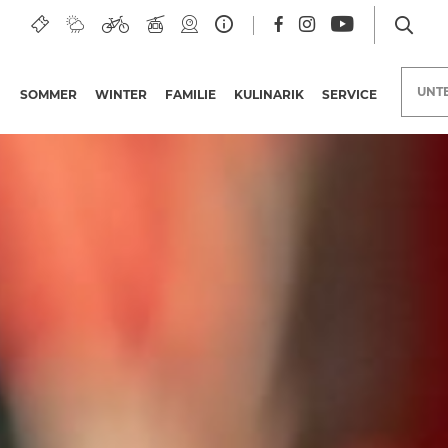
UNT
SOMMER
WINTER
FAMILIE
KULINARIK
SERVICE
Unterkünfte am Nassfeld
Urlaubsangebote
Nassfeld Merchandise
Erlebnisangebote
Bonuskarten
Kärntner
Qualitätsinitiative