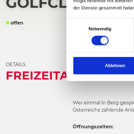
GOLFCLUB DRA
möglicherweise mit weiteren
der Dienste gesammelt habe
E
offen
Notwendig
i
n
w
i
l
DETAILS
l
Ablehnen
FREIZEITANGEBOT I
i
g
u
n
g
Wer einmal in Berg gespi
s
Österreichs zählende Anl
a
u
Öffnungszeiten:
s