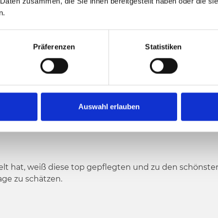
UTAL/BERG
 Daten zusammen, die Sie ihnen bereitgestellt haben oder die s
n.
Präferenzen
Statistiken
Auswahl erlauben
M DRAUTAL
elt hat, weiß diese top gepflegten und zu den schönste
age zu schätzen.