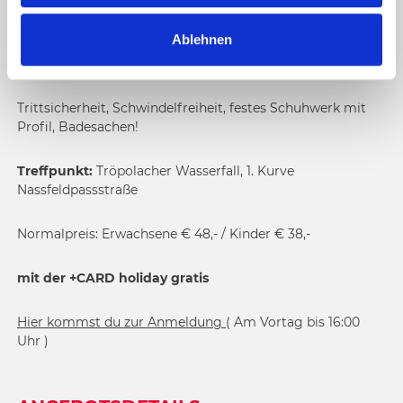
Dauer: ca. 2 Std.
a
Ablehnen
h
Kinder ab 6 Jahren
NUR mit Begleit-Person!
l
Trittsicherheit, Schwindelfreiheit, festes Schuhwerk mit
Profil, Badesachen!
Treffpunkt:
Tröpolacher Wasserfall, 1. Kurve
Nassfeldpassstraße
Normalpreis: Erwachsene € 48,- / Kinder € 38,-
mit der +CARD holiday gratis
Hier kommst du zur Anmeldung
( Am Vortag bis 16:00
Uhr )