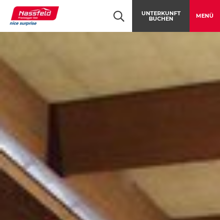
Table Of Content
Tennisspaß in Obervellach mit zwei Hallenplätzen und einem Fre
Angebotsdetails
Kontakt & Anreise
Jetzt anfragen!
Navigation überspringen
Zum Hauptcontent
Zur Hauptnavigation springen
UNTERKUNFT
MENÜ
BUCHEN