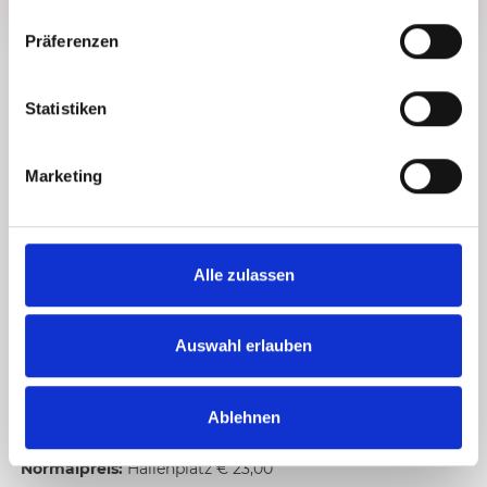
n
w
Präferenzen
i
l
DETAILS
l
Statistiken
TENNISSPASS IN OBERVELLACH MIT Z
i
WEI HALLENPLÄTZEN UND EINEM F
g
Marketing
REIPLATZ
u
n
g
Die Tennishalle befindet sich neben dem Sportcafé
Flaschberger. Die zwei Hallenplätze und der Freiplatz
s
Alle zulassen
verfügen über einen Granulat-Gleitbelag. Tenniskurse bzw.
a
Trainerstunden sind jederzeit möglich.
u
s
Auswahl erlauben
2 Hallenplätze
w
a
Öffnungszeiten:
täglich geöffnet
Ablehnen
h
l
Normalpreis:
Hallenplatz € 23,00