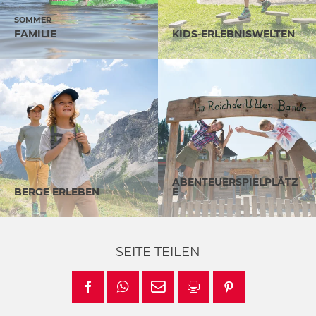
SOMMER
FAMILIE
KIDS-ERLEBNISWELTEN
ABENTEUERSPIELPLÄTZ
BERGE ERLEBEN
E
SEITE TEILEN