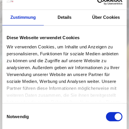
Zustimmung
Details
Über Cookies
Diese Webseite verwendet Cookies
Wir verwenden Cookies, um Inhalte und Anzeigen zu
personalisieren, Funktionen für soziale Medien anbieten
zu können und die Zugriffe auf unsere Website zu
analysieren. Außerdem geben wir Informationen zu Ihrer
Verwendung unserer Website an unsere Partner für
soziale Medien, Werbung und Analysen weiter. Unsere
Partner führen diese Informationen möglicherweise mit
weiteren Daten zusammen, die Sie ihnen bereitgestellt
haben oder die sie im Rahmen Ihrer Nutzung der Dienste
gesammelt haben.
E
Die böse Magierin vom Pressegger See
Notwendig
SEEHEXE
i
n