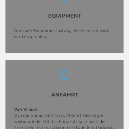
EQUIPMENT
Normale Wanderausrüstung, festes Schuhwerk
wird empfohlen.
ANFAHRT
Von Villach:
Von der Südautobahn A2, Abfahrt Hermagor
weiter auf der B111 bis Förolach, kurz nach der
Tankstelle rechts abbiegen und auf dem Parkplatz