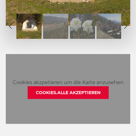
1
2
1
3
2
4
3
5
4
6
5
7
6
7
Cookies akzpetieren um die Karte anzusehen
COOKIES.ALLE AKZEPTIEREN