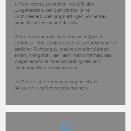
auf der roten Liste stehen, wie z. B. den
Lungenenzian, den Sumpfsitter (eine
Orchideenart), den langblättrigen Sonnentau
(eine fleischfressende Pflanze).
Wenn man nach die Siebenbrünner Quellen
vorbei ist, lohnt es sich, einen kurzen Abstecher in
östlicher Richtung zu machen, maximal bis zu
einem Viehgatter. hier kann man unterhalb des
Weges eine tolle Mäanderbildung des dort
fließenden Baches bewundern.
Im Winter ist der Abstiegsweg beliebt bei
Skitouren- und Schneeschuhgehern.