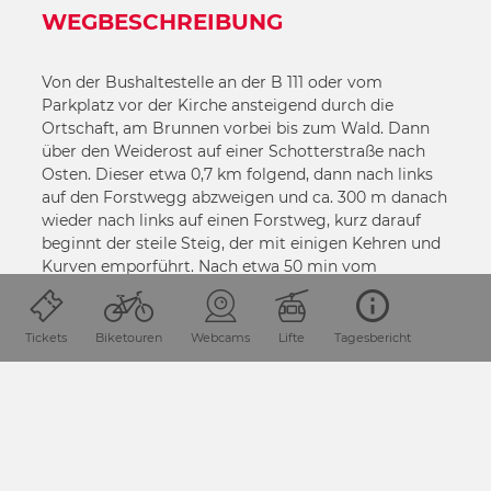
WEGBESCHREIBUNG
Von der Bushaltestelle an der B 111 oder vom
Parkplatz vor der Kirche ansteigend durch die
Ortschaft, am Brunnen vorbei bis zum Wald. Dann
über den Weiderost auf einer Schotterstraße nach
Osten. Dieser etwa 0,7 km folgend, dann nach links
auf den Forstwegg abzweigen und ca. 300 m danach
wieder nach links auf einen Forstweg, kurz darauf
beginnt der steile Steig, der mit einigen Kehren und
Kurven emporführt. Nach etwa 50 min vom
Ausgangspunkt wird ein Bildstock erreicht, von dem
sich eine wunderschöne Aussicht über das Tal und
zum Presseggersee zeigt. Von dort sind es noch ca.
Tickets
Biketouren
Webcams
Lifte
Tagesbericht
10 min bis zur Wallfahrtskirche.
Der Abstieg geht von der Kirche auf einem Forstweg
in Richtung Osten. Nach ca. 400 m kommt man an
eine beschilderte Abzweigung abwärts. Die wird
nicht genommen, sondern erst die nach ca. 1,2 km.