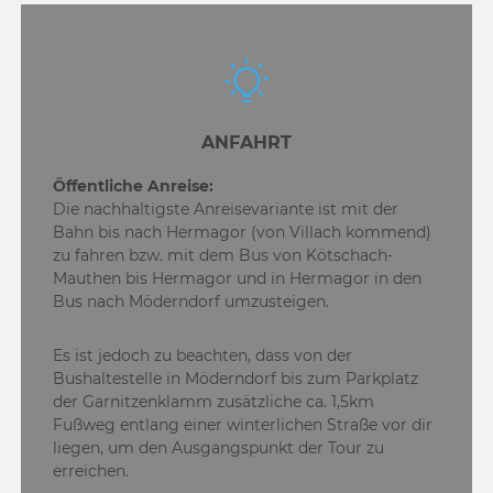
ANFAHRT
Öffentliche Anreise:
Die nachhaltigste Anreisevariante ist mit der
Bahn bis nach Hermagor (von Villach kommend)
zu fahren bzw. mit dem Bus von Kötschach-
Mauthen bis Hermagor und in Hermagor in den
Bus nach Möderndorf umzusteigen.
Es ist jedoch zu beachten, dass von der
Bushaltestelle in Möderndorf bis zum Parkplatz
der Garnitzenklamm zusätzliche ca. 1,5km
Fußweg entlang einer winterlichen Straße vor dir
liegen, um den Ausgangspunkt der Tour zu
erreichen.