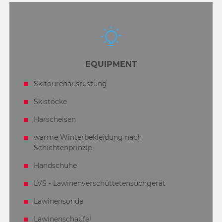
EQUIPMENT
Skitourenausrüstung
Skistöcke
Harscheisen
warme Winterbekleidung nach
Schichtenprinzip
Handschuhe
LVS - Lawinenverschüttetensuchgerät
Lawinensonde
Lawinenschaufel