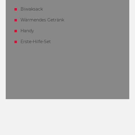
Biwaksack
Wärmendes Getränk
Handy
Erste-Hilfe-Set