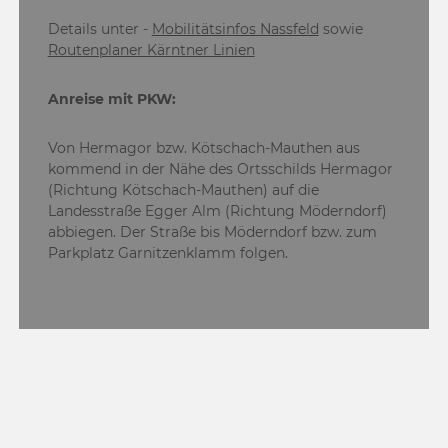
Details unter -
Mobilitätsinfos Nassfeld
sowie
Routenplaner Kärntner Linien
Anreise mit PKW:
Von Hermagor bzw. Kötschach-Mauthen aus
kommend in der Nähe des Ortsschilds Hermagor
(Richtung Kötschach-Mauthen) auf die
Landesstraße Egger Alm (Richtung Möderndorf)
abbiegen. Der Straße bis Möderndorf bzw. zum
Parkplatz Garnitzenklamm folgen.