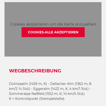
4
6
5
7
6
8
7
Cookies akzpetieren um die Karte anzusehen
9
8
10
COOKIES.ALLE AKZEPTIEREN
9
11
10
12
11
12
WEGBESCHREIBUNG
Dolinzaalm (1459 m, K) - Dellacher Alm (1362 m, 8
km/2 ½ Std.) - Eggeralm (1422 m, K, 4 km/1 Std.) -
Sommeralpe Naßfeld (1552 m, K, 14 km/4 Std.)
K = Kontrollpunkt (Stempelstelle).