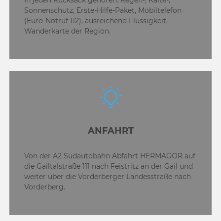
In jeden Rucksack gehören: Regen-, Kälte-,
Sonnenschutz, Erste-Hilfe-Paket, Mobiltelefon
(Euro-Notruf 112), ausreichend Flüssigkeit,
Wanderkarte der Region.
ANFAHRT
Von der A2 Südautobahn Abfahrt HERMAGOR auf
die Gailtalstraße 111 nach Feistritz an der Gail und
weiter über die Vorderberger Landesstraße nach
Vorderberg.