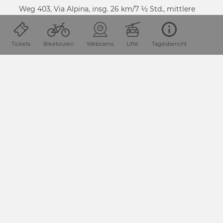
Weg 403, Via Alpina, insg. 26 km/7 ½ Std., mittlere
Tour.
Tickets
Biketouren
Webcams
Lifte
Tagesbericht
MEHR INFO
SEITE TEILEN
Lage & Anreise