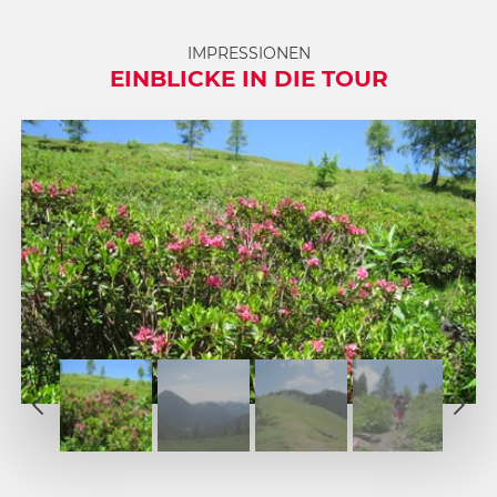
IMPRESSIONEN
EINBLICKE IN DIE TOUR
1
2
1
3
2
4
3
5