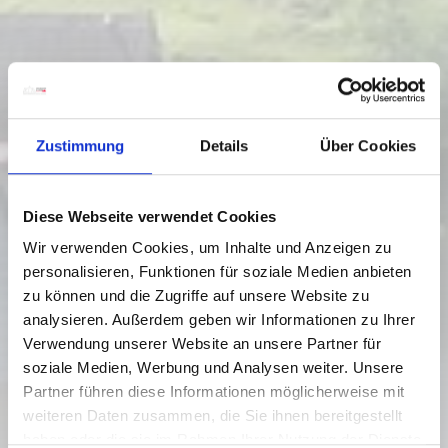
Zustimmung
Details
Über Cookies
Diese Webseite verwendet Cookies
Wir verwenden Cookies, um Inhalte und Anzeigen zu
personalisieren, Funktionen für soziale Medien anbieten
zu können und die Zugriffe auf unsere Website zu
analysieren. Außerdem geben wir Informationen zu Ihrer
Verwendung unserer Website an unsere Partner für
WANDERUNG 03 SÜDALPENWEG,
soziale Medien, Werbung und Analysen weiter. Unsere
E19: DOLINZAALM - NASSFELD
Partner führen diese Informationen möglicherweise mit
weiteren Daten zusammen, die Sie ihnen bereitgestellt
Schwierigkeitsgrad:
mittel
haben oder die sie im Rahmen Ihrer Nutzung der Dienste