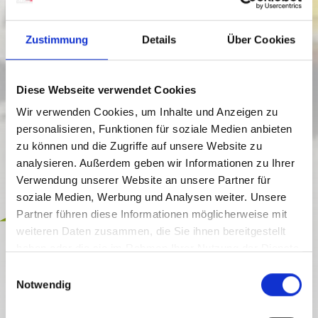
Zustimmung
Details
Über Cookies
Diese Webseite verwendet Cookies
Wir verwenden Cookies, um Inhalte und Anzeigen zu
personalisieren, Funktionen für soziale Medien anbieten
zu können und die Zugriffe auf unsere Website zu
analysieren. Außerdem geben wir Informationen zu Ihrer
Verwendung unserer Website an unsere Partner für
soziale Medien, Werbung und Analysen weiter. Unsere
inklusive
Partner führen diese Informationen möglicherweise mit
weiteren Daten zusammen, die Sie ihnen bereitgestellt
FREIZEIT
haben oder die sie im Rahmen Ihrer Nutzung der Dienste
PICCOLO-EXPRESS
gesammelt haben.
E
Notwendig
i
offen
n