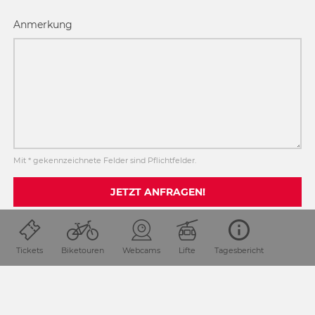
Anmerkung
Mit * gekennzeichnete Felder sind Pflichtfelder.
JETZT ANFRAGEN!
SEITE TEILEN
Tickets
Biketouren
Webcams
Lifte
Tagesbericht