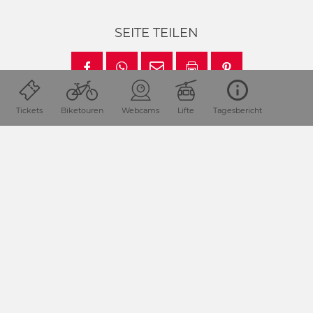
SEITE TEILEN
Tickets
Biketouren
Webcams
Lifte
Tagesbericht
Lage & Anreise
Die Urlaubsdestination Nassfeld-Pressegger See liegt in
Kärnten / Österreich direkt an der Grenze zu Italien.