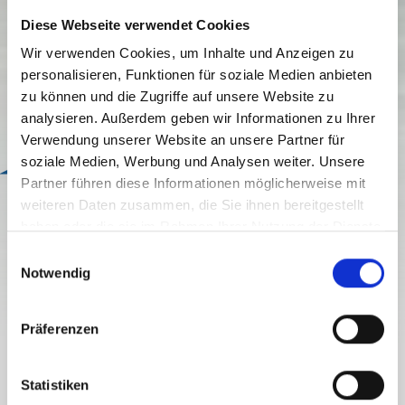
Diese Webseite verwendet Cookies
Wir verwenden Cookies, um Inhalte und Anzeigen zu
personalisieren, Funktionen für soziale Medien anbieten
zu können und die Zugriffe auf unsere Website zu
analysieren. Außerdem geben wir Informationen zu Ihrer
Verwendung unserer Website an unsere Partner für
soziale Medien, Werbung und Analysen weiter. Unsere
Bonus
Partner führen diese Informationen möglicherweise mit
weiteren Daten zusammen, die Sie ihnen bereitgestellt
FREIZEIT
COOL'S CENTER OF OUTDOOR,
haben oder die sie im Rahmen Ihrer Nutzung der Dienste
OSTTIROL
gesammelt haben.
E
Notwendig
i
geschlossen
n
w
Präferenzen
i
l
DETAILS
l
Statistiken