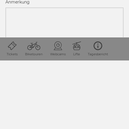
Anmerkung
Tickets
Biketouren
Webcams
Lifte
Tagesbericht
Mit * gekennzeichnete Felder sind Pflichtfelder.
JETZT ANFRAGEN!
SEITE TEILEN