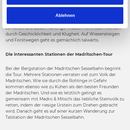
dem richtigen Dreh das alte Steinvolk befreit!
w
a
Ablehnen
Zusammen mit Madro, dem Steinjungen, und seiner
h
Freundin Mitschi gilt es, dem Steinvolk der Madritschen
l
zu helfen. Die bösen Rohlinge müssen vertrieben werden -
durch Geschicklichkeit und Klugheit. Auf Wiesensteigen
und Forstwegen geht es gemächlich talwärts.
Die interessanten Stationen der Madritschen-Tour
Bei der Bergstation der Madritschen Sesselbahn beginnt
die Tour. Mehrere Stationen verraten viel zum Volk der
Madritschen. Wie sie durch die Rohlinge in Gefahr
kommen ebenso wie zu Kühen als den besten Freunden
der Madritschen. Und wie es letztlich gelingt es
gemeinsam mit Madro & Mitschi das liebliche Steinvolk zu
retten, indem der riesige Urstein zum Drehen gebracht
wird. Danach geht es auf einer kurzen Wanderung zur
Talstation der Madritschen Sesselbahn.