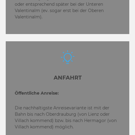
oder entsprechend später bei der Unteren
Valentinalm (ev. sogar erst bei der Oberen
Valentinalm).
ANFAHRT
Öffentliche Anreise:
Die nachhaltigste Anreisevariante ist mit der
Bahn bis nach Oberdrauburg (von Lienz oder
Villach kommend) bzw. bis nach Hermagor (von
Villach kommend) möglich.