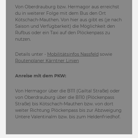
Von Oberdrauburg bzw. Hermagor aus erreichst
du in weiterer Folge mit dem Bus den Ort
Kötschach-Mauthen. Von hier aus gibt es (je nach
Saison und Verfügbarkeit) die Möglichkeit den
Rufbus oder ein Taxi auf den Plöckenpass zu
nutzen.
Details unter -
Mobilitätsinfos Nassfeld
sowie
Routenplaner Kärntner Linien
Anreise mit dem PKW:
Von Hermagor über die B111 (Gailtal Straße) oder
von Oberdrauburg über die B110 (Plöckenpass
Straße) bis Kötschach-Mauthen bzw. von dort
weiter Richtung Plöckenpass bis zur Abzweigung
Untere Valentinalm bzw. bis zum Heldenfriedhof.