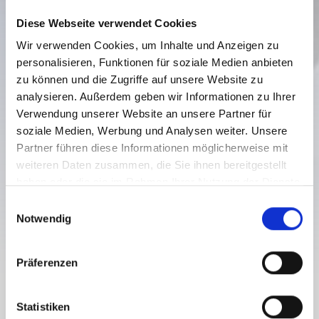
Diese Webseite verwendet Cookies
Wir verwenden Cookies, um Inhalte und Anzeigen zu
personalisieren, Funktionen für soziale Medien anbieten
zu können und die Zugriffe auf unsere Website zu
analysieren. Außerdem geben wir Informationen zu Ihrer
Verwendung unserer Website an unsere Partner für
soziale Medien, Werbung und Analysen weiter. Unsere
VALENTINTÖRL (2.144 M) ST_N2
Partner führen diese Informationen möglicherweise mit
weiteren Daten zusammen, die Sie ihnen bereitgestellt
Skitour
haben oder die sie im Rahmen Ihrer Nutzung der Dienste
6 km
2.8 h
1072 hm
2142 hm
gesammelt haben.
E
Strecke
Dauer
Tiefster Punkt
Höchster Punkt
Notwendig
i
1070 hm
0 hm
n
w
Präferenzen
i
l
VALENTINTÖRL (2.144 M) ST_N2
l
Statistiken