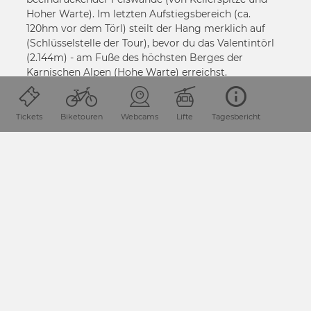
Hoher Warte). Im letzten Aufstiegsbereich (ca.
120hm vor dem Törl) steilt der Hang merklich auf
(Schlüsselstelle der Tour), bevor du das Valentintörl
(2.144m) - am Fuße des höchsten Berges der
Karnischen Alpen (Hohe Warte) erreichst.
Deine Mühen werden mit einem herrlichen Ausblick
Tickets
Biketouren
Webcams
Lifte
Tagesbericht
zum Biegengebirge sowie ins Valentintal belohnt.
Eine
Tourenerweiterungsmöglichkeit
- vom
Valentintörl weiter auf den Rauchkofel (ST_N3).
Abfahrt:
Die Abfahrt erfolgt über die Aufstiegsroute - die
angegebene Zeit umfasst "nur" den Zeitbedarf des
Aufstiegs, jedoch nicht der Abfahrt.
MEHR INFO