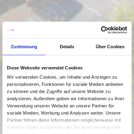
Zustimmung
Details
Über Cookies
Diese Webseite verwendet Cookies
Wir verwenden Cookies, um Inhalte und Anzeigen zu
Weissensee
personalisieren, Funktionen für soziale Medien anbieten
24/07/ - 04/10/2026
zu können und die Zugriffe auf unsere Website zu
weekdays.we.th
analysieren. Außerdem geben wir Informationen zu Ihrer
07:00
-
11:00
Verwendung unserer Website an unsere Partner für
Monday, Tuesday, Friday to Sunday
soziale Medien, Werbung und Analysen weiter. Unsere
07:00
-
18:30
Partner führen diese Informationen möglicherweise mit
FOOD & BEVERAGE
weiteren Daten zusammen, die Sie ihnen bereitgestellt
HOLZER DORFBÄCKEREI-CAFE-