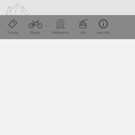
Tickets
Bicyle
Webcams
Lifts
nav.info
Location and how to find us
The Nassfeld-Pressegger See holiday region lies
in the
Austrian province of Carinthia, directly next
to the Italian
border.