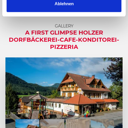
Ablehnen
h
weissensee.at
l
GALLERY
A FIRST GLIMPSE HOLZER
DORFBÄCKEREI-CAFE-KONDITOREI-
PIZZERIA
1