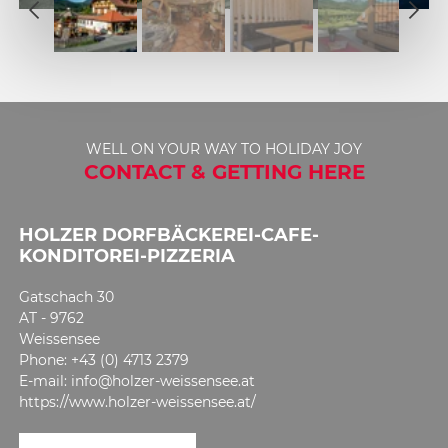
2
1
3
2
4
3
5
4
6
5
7
WELL ON YOUR WAY TO HOLIDAY JOY
6
CONTACT & GETTING HERE
8
7
9
8
HOLZER DORFBÄCKEREI-CAFE-
9
KONDITOREI-PIZZERIA
Gatschach 30
AT - 9762
Weissensee
Phone: +43 (0) 4713 2379
E-mail: info@holzer-weissensee.at
https://www.holzer-weissensee.at/