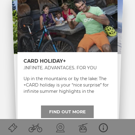
WINTERCARD PREMIUM
GÄSTECARD BASIC
+CARD HOLIDAY
HOLIDAYS IN THE NASSFELD-
THE ADVANTAGE CARD FOR HOLIDAY
INFINITE. ADVANTAGES. FOR YOU.
PRESSEGGER SEE REGION
GUESTS
Up in the mountains or by the lake: The
The WinterCard PREMIUM is your
premium ski pass for the Nassfeld ski
With the GuestCard Basic, your holidays
+CARD holiday is your “nice surprise” for
will become even more fun
.
infinite summer highlights in the
resort.
Nassfeld region.
FIND OUT MORE
FIND OUT MORE
FIND OUT MORE
1