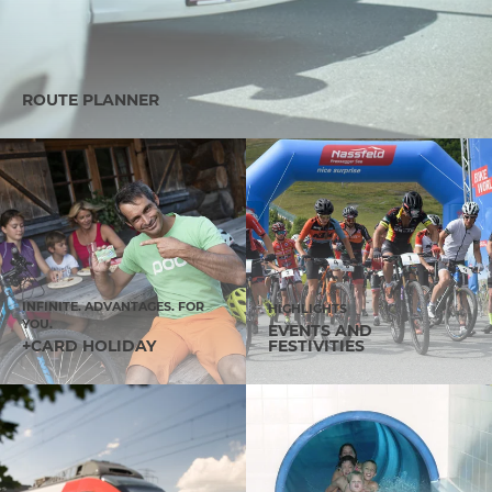
ROUTE PLANNER
INFINITE. ADVANTAGES. FOR
HIGHLIGHTS
YOU.
EVENTS AND
+CARD HOLIDAY
FESTIVITIES