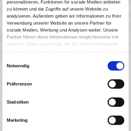
personalisieren, Funktionen für soziale Medien anbieten
zu können und die Zugriffe auf unsere Website zu
analysieren. Außerdem geben wir Informationen zu Ihrer
Verwendung unserer Website an unsere Partner für
soziale Medien, Werbung und Analysen weiter. Unsere
Partner führen diese Informationen möglicherweise mit
weiteren Daten zusammen, die Sie ihnen bereitgestellt
haben oder die sie im Rahmen Ihrer Nutzung der Dienste
gesammelt haben.
E
Notwendig
i
n
w
Präferenzen
i
l
UP-TO-DATE INFORMATION FROM THE NASSFELD-
l
Statistiken
PRESSEGGER SEE REGION
i
SEE WHAT’S HAPPENING IN THE
g
NASSFELD-PRESSEGGER SEE REGION
Marketing
u
n