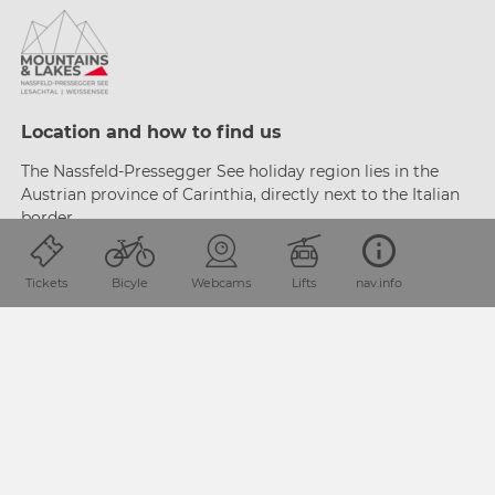
Location and how to find us
The Nassfeld-Pressegger See holiday region lies
in the
Austrian province of Carinthia, directly next
to the Italian
border.
Tickets
Bicyle
Webcams
Lifts
nav.info