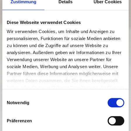
Zustimmung
Details
Über Cookies
Diese Webseite verwendet Cookies
Wir verwenden Cookies, um Inhalte und Anzeigen zu
personalisieren, Funktionen für soziale Medien anbieten
zu können und die Zugriffe auf unsere Website zu
Weissensee
analysieren. Außerdem geben wir Informationen zu Ihrer
11/05/ - 18/10/2026
Verwendung unserer Website an unsere Partner für
weekdays.mo.tu.we.th.sa.su
soziale Medien, Werbung und Analysen weiter. Unsere
12:00
-
21:00
Partner führen diese Informationen möglicherweise mit
weiteren Daten zusammen, die Sie ihnen bereitgestellt
FOOD & BEVERAGE
VIS À VIS - PIZZERIA, RESTAURANT
haben oder die sie im Rahmen Ihrer Nutzung der Dienste
& CAFÉ
gesammelt haben.
E
Notwendig
i
closed
n
w
Präferenzen
i