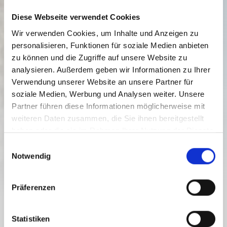
Diese Webseite verwendet Cookies
Wir verwenden Cookies, um Inhalte und Anzeigen zu
personalisieren, Funktionen für soziale Medien anbieten
zu können und die Zugriffe auf unsere Website zu
analysieren. Außerdem geben wir Informationen zu Ihrer
Verwendung unserer Website an unsere Partner für
soziale Medien, Werbung und Analysen weiter. Unsere
Partner führen diese Informationen möglicherweise mit
Weissensee
weiteren Daten zusammen, die Sie ihnen bereitgestellt
haben oder die sie im Rahmen Ihrer Nutzung der Dienste
WELLNESS & HEALTH
DR. MED. FLORIAN MÜLLER +
gesammelt haben.
E
HAUSAPOTHEKE
Notwendig
i
n
w
Präferenzen
i
l
l
Statistiken