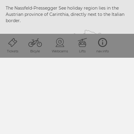
The Nassfeld-Pressegger See holiday region lies
in the
Austrian province of Carinthia, directly next
to the Italian
border.
Tickets
Bicyle
Webcams
Lifts
nav.info
PLAN YOUR JOURNEY