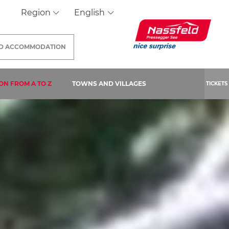
Region
English
ND
ACCOMMODATION
 PAGE)
ON FROM A TO Z
TOWNS AND VILLAGES
TICKETS