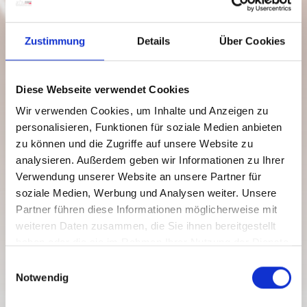
Zustimmung
Details
Über Cookies
Kirchbach
Diese Webseite verwendet Cookies
07/02/2021 - 31/12/2030
Wir verwenden Cookies, um Inhalte und Anzeigen zu
Fridays
personalisieren, Funktionen für soziale Medien anbieten
08:30
-
12:30
zu können und die Zugriffe auf unsere Website zu
13:30
-
17:30
analysieren. Außerdem geben wir Informationen zu Ihrer
Tuesday to Thursday
Verwendung unserer Website an unsere Partner für
08:30
-
12:30
soziale Medien, Werbung und Analysen weiter. Unsere
Saturdays
Partner führen diese Informationen möglicherweise mit
09:00
-
14:00
weiteren Daten zusammen, die Sie ihnen bereitgestellt
WELLNESS & HEALTH
haben oder die sie im Rahmen Ihrer Nutzung der Dienste
FRISEUR ELEMENTHAAR SALON
gesammelt haben.
E
Notwendig
i
closed
n