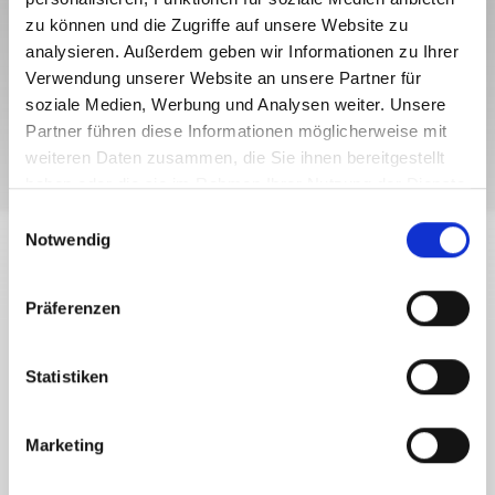
27/12/2023 - 31/12/2030
zu können und die Zugriffe auf unsere Website zu
Monday to Thursday
analysieren. Außerdem geben wir Informationen zu Ihrer
07:30
-
12:30
Verwendung unserer Website an unsere Partner für
Mondays
soziale Medien, Werbung und Analysen weiter. Unsere
14:00
-
16:00
Partner führen diese Informationen möglicherweise mit
weiteren Daten zusammen, die Sie ihnen bereitgestellt
WELLNESS & HEALTH
HALS-, NASEN- U. OHRENARZT DR.
haben oder die sie im Rahmen Ihrer Nutzung der Dienste
NEUHUBER
gesammelt haben.
E
Notwendig
i
closed
n
w
Präferenzen
i
l
l
Statistiken
ENT Specialist - Specialist in Ear, Nose, and Throat
i
Diseases
g
Specialist in Phoniatrics (Voice Disorders)
Marketing
u
n