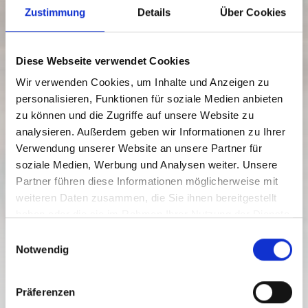
Zustimmung
Details
Über Cookies
Diese Webseite verwendet Cookies
Wir verwenden Cookies, um Inhalte und Anzeigen zu
personalisieren, Funktionen für soziale Medien anbieten
zu können und die Zugriffe auf unsere Website zu
analysieren. Außerdem geben wir Informationen zu Ihrer
Hermagor
Verwendung unserer Website an unsere Partner für
20/04/ - 20/10/2026
soziale Medien, Werbung und Analysen weiter. Unsere
Wednesday to Sunday
Partner führen diese Informationen möglicherweise mit
10:00
-
20:00
weiteren Daten zusammen, die Sie ihnen bereitgestellt
FOOD & BEVERAGE
haben oder die sie im Rahmen Ihrer Nutzung der Dienste
HÜTTCHEN
gesammelt haben.
E
Notwendig
i
closed
n
w
Präferenzen
i