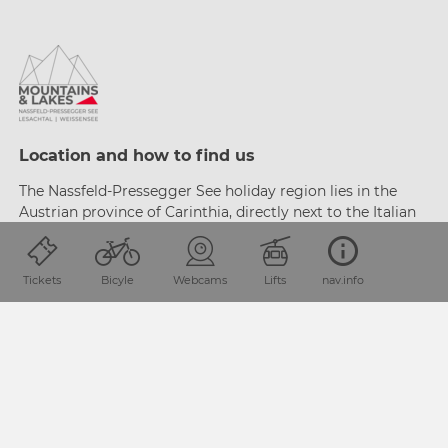
Location and how to find us
The Nassfeld-Pressegger See holiday region lies
in the
Austrian province of Carinthia, directly next
to the Italian
border.
Tickets
Bicyle
Webcams
Lifts
nav.info