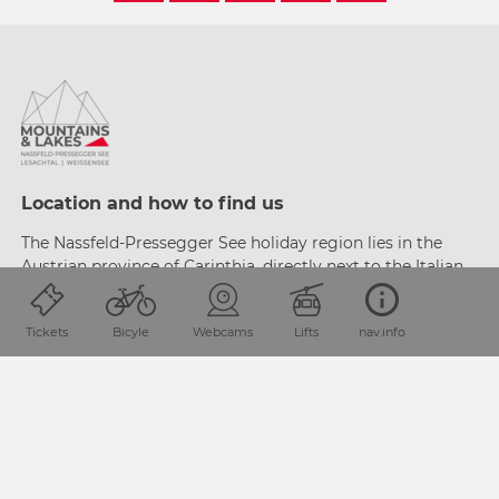
Location and how to find us
The Nassfeld-Pressegger See holiday region lies
in the
Austrian province of Carinthia, directly next
to the Italian
border.
Tickets
Bicyle
Webcams
Lifts
nav.info