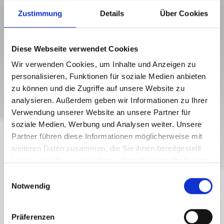
Zustimmung
Details
Über Cookies
Diese Webseite verwendet Cookies
Wir verwenden Cookies, um Inhalte und Anzeigen zu
personalisieren, Funktionen für soziale Medien anbieten
zu können und die Zugriffe auf unsere Website zu
analysieren. Außerdem geben wir Informationen zu Ihrer
Hermagor
Verwendung unserer Website an unsere Partner für
01/01/2025 - 01/01/2030
soziale Medien, Werbung und Analysen weiter. Unsere
Monday to Friday
Partner führen diese Informationen möglicherweise mit
08:00
-
12:00
weiteren Daten zusammen, die Sie ihnen bereitgestellt
INFRASTRUCTURE
haben oder die sie im Rahmen Ihrer Nutzung der Dienste
HYPO ALPE-ADRIA-BANK AG
gesammelt haben.
E
Notwendig
i
closed
n
w
Präferenzen
i