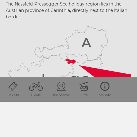
The Nassfeld-Pressegger See holiday region lies
in the
Austrian province of Carinthia, directly next
to the Italian
border.
Tickets
Bicyle
Webcams
Lifts
nav.info
PLAN YOUR JOURNEY