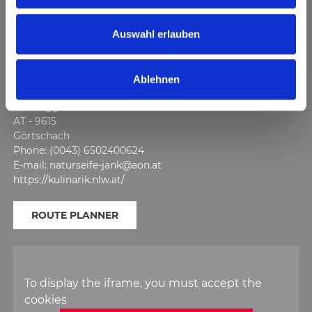
u
WELL ON YOUR WAY TO HOLIDAY JOY
CONTACT & GETTING HERE
s
Auswahl erlauben
w
a
IMKEREI PAULA JANK
Ablehnen
h
l
Presseggen 55/2
AT - 9615
Görtschach
Phone: (0043) 6502400624
E-mail: naturseife-jank@aon.at
https://kulinarik.nlw.at/
ROUTE PLANNER
To display the iframe, you must accept the
cookies