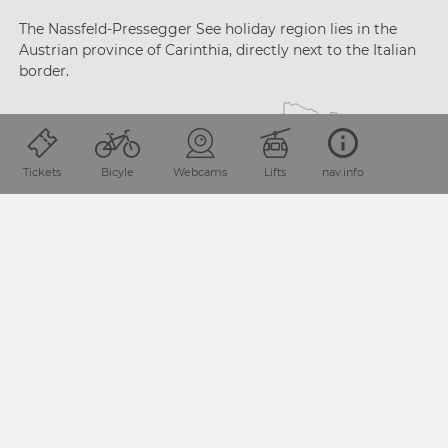
The Nassfeld-Pressegger See holiday region lies
in the
Austrian province of Carinthia, directly next
to the Italian
border.
Tickets
Bicyle
Webcams
Lifts
nav.info
PLAN YOUR JOURNEY