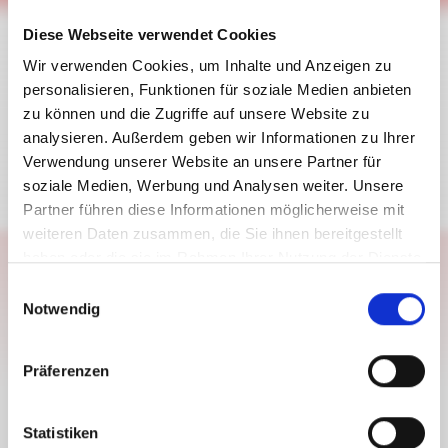
Diese Webseite verwendet Cookies
Wir verwenden Cookies, um Inhalte und Anzeigen zu
personalisieren, Funktionen für soziale Medien anbieten
zu können und die Zugriffe auf unsere Website zu
Hermagor
analysieren. Außerdem geben wir Informationen zu Ihrer
27/12/2023 - 31/12/2030
Verwendung unserer Website an unsere Partner für
Monday to Friday
soziale Medien, Werbung und Analysen weiter. Unsere
08:00
-
12:15
Partner führen diese Informationen möglicherweise mit
14:00
-
16:00
weiteren Daten zusammen, die Sie ihnen bereitgestellt
haben oder die sie im Rahmen Ihrer Nutzung der Dienste
INFRASTRUCTURE
KÄRNTNER SPARKASSE AG
gesammelt haben.
E
Notwendig
i
open
n
w
Präferenzen
i
l
l
Statistiken