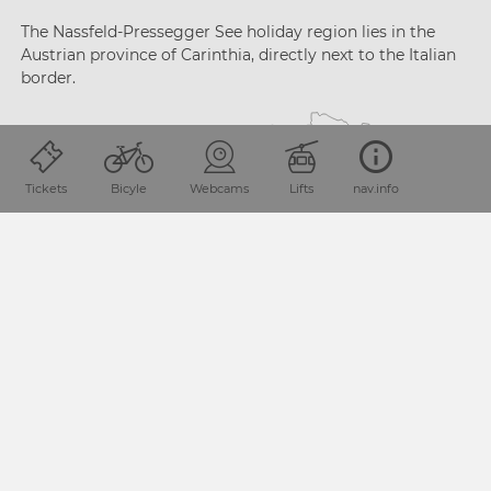
The Nassfeld-Pressegger See holiday region lies
in the
Austrian province of Carinthia, directly next
to the Italian
border.
Tickets
Bicyle
Webcams
Lifts
nav.info
PLAN YOUR JOURNEY