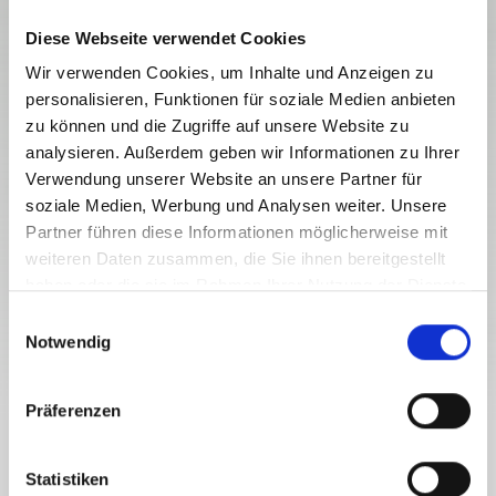
Diese Webseite verwendet Cookies
Wir verwenden Cookies, um Inhalte und Anzeigen zu
personalisieren, Funktionen für soziale Medien anbieten
zu können und die Zugriffe auf unsere Website zu
analysieren. Außerdem geben wir Informationen zu Ihrer
Hermagor
Verwendung unserer Website an unsere Partner für
07/05/2025 - 31/12/2030
soziale Medien, Werbung und Analysen weiter. Unsere
Monday to Thursday
Partner führen diese Informationen möglicherweise mit
07:30
-
16:00
weiteren Daten zusammen, die Sie ihnen bereitgestellt
haben oder die sie im Rahmen Ihrer Nutzung der Dienste
INFRASTRUCTURE
STRASSENMEISTEREI HERMAGOR
gesammelt haben.
E
Notwendig
i
closed
n
w
Präferenzen
i
l
l
Statistiken