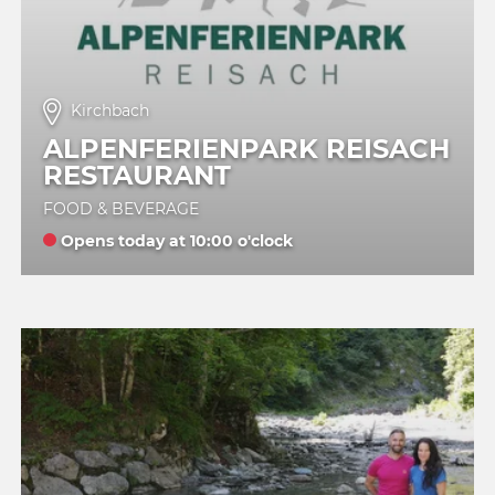
Kirchbach
ALPENFERIENPARK REISACH
RESTAURANT
FOOD & BEVERAGE
Opens today at 10:00 o'clock