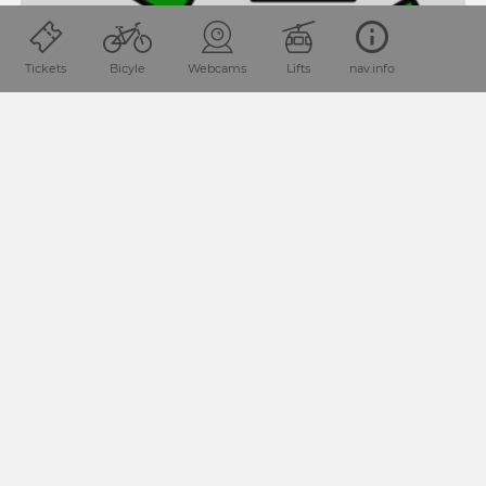
Tickets
Bicyle
Webcams
Lifts
nav.info
Weissensee
ALTSTOFFSAMMELZENTRUM
INFRASTRUCTURE
Opens tomorrow at 11:00 o'clock