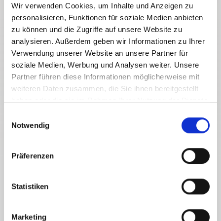
Wir verwenden Cookies, um Inhalte und Anzeigen zu
personalisieren, Funktionen für soziale Medien anbieten
zu können und die Zugriffe auf unsere Website zu
analysieren. Außerdem geben wir Informationen zu Ihrer
Verwendung unserer Website an unsere Partner für
soziale Medien, Werbung und Analysen weiter. Unsere
Partner führen diese Informationen möglicherweise mit
all about the region
weiteren Daten zusammen, die Sie ihnen bereitgestellt
INFRASTRUCTURES
haben oder die sie im Rahmen Ihrer Nutzung der Dienste
gesammelt haben.
E
Notwendig
i
n
w
Präferenzen
i
l
THE NASSFELD-PRESSEGGER SEE
l
Statistiken
REGION FROM A TO Z
i
g
Marketing
USEFUL INFORMATION FOR YOUR HOLIDAY IN THE