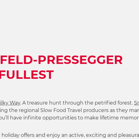
SFELD-PRESSEGGER
 FULLEST
ilky Way
. A treasure hunt through the petrified forest.
S
hing the regional Slow Food Travel producers as they ma
you’ll have infinite opportunities to make lifetime memor
 holiday offers and enjoy an active, exciting and pleasura