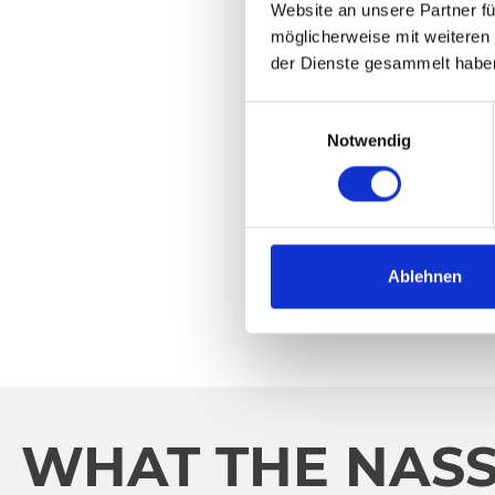
Website an unsere Partner fü
möglicherweise mit weiteren
der Dienste gesammelt habe
E
Notwendig
i
n
w
i
l
l
Ablehnen
i
g
u
n
g
s
WHAT THE NASS
a
u