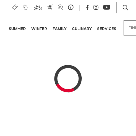
est
FI
SUMMER
WINTER
FAMILY
CULINARY
SERVICES
Hotels in the Nassfeld-
Pressegger See region
Group trips
Holiday deals
Offers
Bonuscards
Carinthian Quality
Initiative