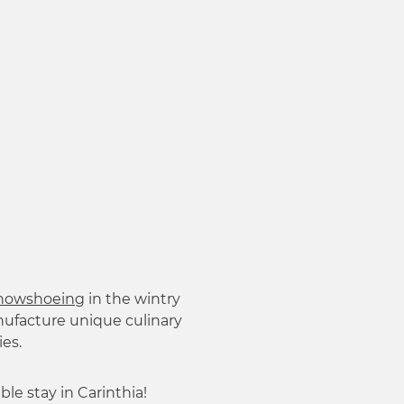
nowshoeing
in the wintry
nufacture unique culinary
ies.
ble stay in Carinthia!