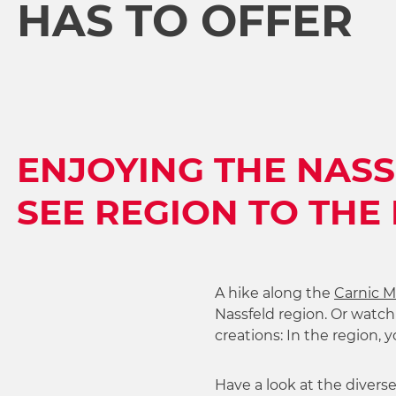
HAS TO OFFER
s
w
a
h
l
ENJOYING THE NAS
SEE REGION TO THE
A hike along the
Carnic M
Nassfeld region. Or watc
creations: In the region, 
Have a look at the diverse