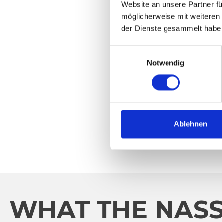
Website an unsere Partner fü
möglicherweise mit weiteren
der Dienste gesammelt habe
E
Notwendig
i
n
w
i
l
l
Ablehnen
i
g
u
n
g
s
WHAT THE NASS
a
u