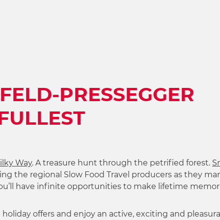
SFELD-PRESSEGGER
 FULLEST
ilky Way
. A treasure hunt through the petrified forest.
S
hing the regional Slow Food Travel producers as they ma
you’ll have infinite opportunities to make lifetime memor
 holiday offers and enjoy an active, exciting and pleasura