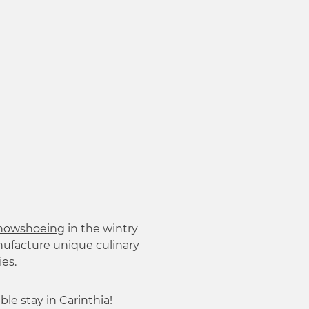
nowshoeing
in the wintry
nufacture unique culinary
ies.
ble stay in Carinthia!