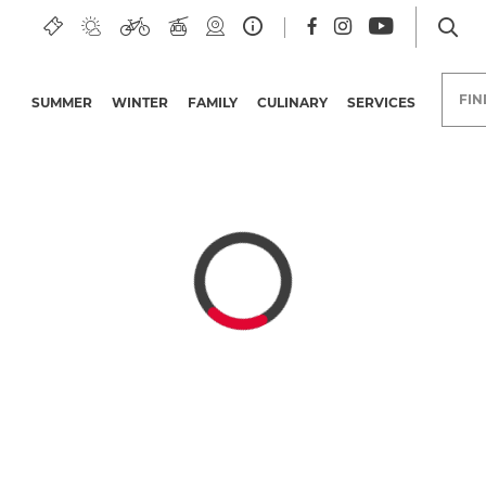
est
FI
SUMMER
WINTER
FAMILY
CULINARY
SERVICES
Hotels in the Nassfeld-
Pressegger See region
Group trips
Holiday deals
Offers
Bonuscards
Carinthian Quality
Initiative