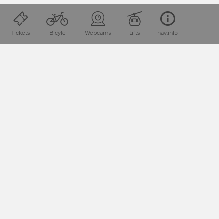
SHARE PAGE
Tickets
Bicyle
Webcams
Lifts
nav.info
Location and how to find us
The Nassfeld-Pressegger See holiday region lies
in the
Austrian province of Carinthia, directly next
to the Italian
border.