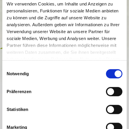
Wir verwenden Cookies, um Inhalte und Anzeigen zu
personalisieren, Funktionen für soziale Medien anbieten
zu können und die Zugriffe auf unsere Website zu
analysieren. Außerdem geben wir Informationen zu Ihrer
Verwendung unserer Website an unsere Partner für
soziale Medien, Werbung und Analysen weiter. Unsere
Partner führen diese Informationen möglicherweise mit
Included
weiteren Daten zusammen, die Sie ihnen bereitgestellt
MADRITSCHEN TOUR
haben oder die sie im Rahmen Ihrer Nutzung der Dienste
ERLEBNISWEG
gesammelt haben.
E
Notwendig
i
open
n
w
Präferenzen
i
l
DETAILS
l
Statistiken
ERLEBNISWANDERUNG: DAS ALTE
i
STEINVOLK MADRITSCHEN RETTEN!
g
Marketing