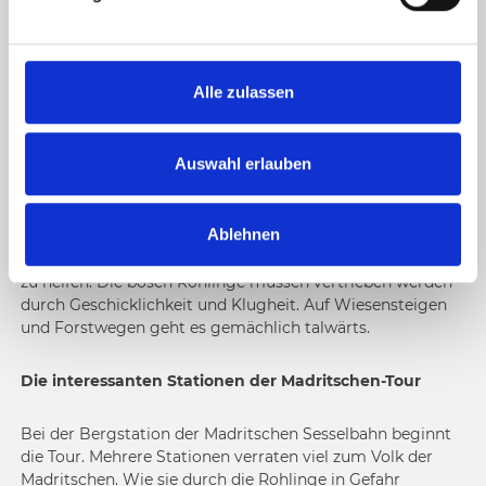
u
n
Das alte Steinvolk
Madritschen
retten!
g
s
Es gilt knifflige Prüfungen zu lösen, kreativ und geschickt
Alle zulassen
zu sein.
a
u
Am Ende des Weges wartet ein mächtiger Stein, der mit
s
Auswahl erlauben
dem richtigen Dreh das alte Steinvolk befreit!
w
a
Ablehnen
Zusammen mit Madro, dem Steinjungen, und seiner
h
Freundin Mitschi gilt es, dem Steinvolk der Madritschen
l
zu helfen. Die bösen Rohlinge müssen vertrieben werden -
durch Geschicklichkeit und Klugheit. Auf Wiesensteigen
und Forstwegen geht es gemächlich talwärts.
Die interessanten Stationen der Madritschen-Tour
Bei der Bergstation der Madritschen Sesselbahn beginnt
die Tour. Mehrere Stationen verraten viel zum Volk der
Madritschen. Wie sie durch die Rohlinge in Gefahr