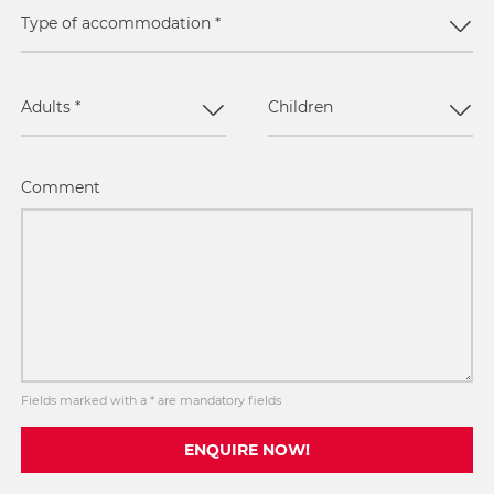
Type of accommodation
*
Adults
*
Children
Comment
Fields marked with a * are mandatory fields
ENQUIRE NOW!