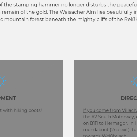
of the stamping hammer no longer disturbs the peaceful
remain of the gold. The Waisacher Alm lies beautifully i
 mountain forest beneath the mighty cliffs of the Reißk
PMENT
DIREC
 with hiking boots!
If you come from Villach
the A2 South Motorway, 
on B111 to Hermagor. In 
roundabout (2nd exit), tu
towards Weißbriach.