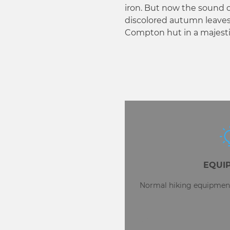
w
iron. But now the sound 
a
discolored autumn leaves 
h
Compton hut in a majestic
l
EQUI
Normal hiking equipment