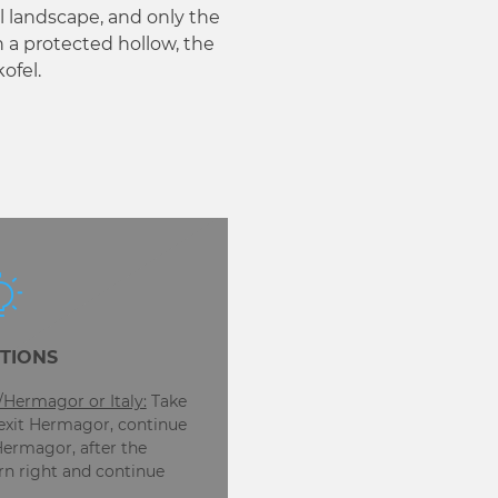
 landscape, and only the
n a protected hollow, the
ofel.
TIONS
/Hermagor or Italy:
Take
exit Hermagor, continue
Hermagor, after the
rn right and continue