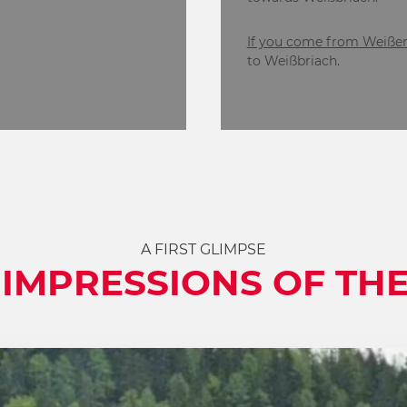
If you come from Weißen
to Weißbriach.
A FIRST GLIMPSE
IMPRESSIONS OF TH