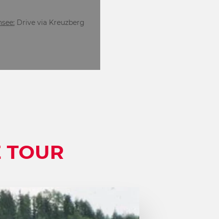
see:
Drive via Kreuzberg
E TOUR