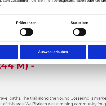
 Daten zusammen, die Sie ihnen bereitgestellt haben oder die s
n.
m
1592 vm
920 vm
on
Highest elevation
Präferenzen
Statistiken
,585 M) -
Auswahl erlauben
44 M) -
ravel paths. The trail along the young Gössering is marke
st of this area. Weißbriach was a mining community for go