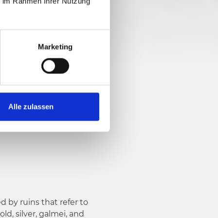
ie im Rahmen Ihrer Nutzung
920 vm
Marketing
Alle zulassen
d by ruins that refer to
ld, silver, galmei, and