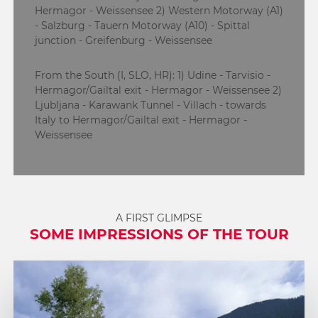
Hermagor - Weissensee 2) Western Motorway (A1)
- Salzburg - Tauern Motorway (A10) - Spittal
junction - Greifenburg - Weissensee
From the South (I, SLO, HR): 1) Udine - Tarvisio -
Hermagor/Gailtal exit - Hermagor - Weissensee 2)
Ljubljana - Karawank Tunnel - Villach - towards
Italy to Hermagor/Gailtal exit - Hermagor -
Weissensee
A FIRST GLIMPSE
SOME IMPRESSIONS OF THE TOUR