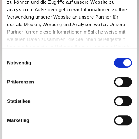
zu können und die Zugriffe auf unsere Website zu
analysieren. Außerdem geben wir Informationen zu Ihrer
Verwendung unserer Website an unsere Partner für
soziale Medien, Werbung und Analysen weiter. Unsere
LS_W2 "URSCHITZ"
Partner führen diese Informationen möglicherweise mit
weiteren Daten zusammen, die Sie ihnen bereitgestellt
Level of difficulty:
Medium
haben oder die sie im Rahmen Ihrer Nutzung der Dienste
5.3 km
0.9 h
930 vm
1023 vm
gesammelt haben.
E
Distance
Duration
Lowest elevation
Highest elevation
Notwendig
i
50 vm
104 vm
n
w
Präferenzen
i
l
LS_W2 "URSCHITZ"
l
Statistiken
i
g
Lauftreff North
Marketing
u
n
g