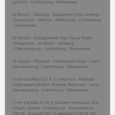
junction - Greifenburg - Weissensee
2) Munich - Salzburg - Badgastein (train loading -
Tauern lock) - Mallnitz - Möllbrücke - Greifenburg
- Weissensee
3) Munich - Großglockner High Alpine Road -
Heiligenblut - Winklern - Iselsberg
- Oberdrauburg - Greifenburg - Weissensee
4) Munich - Mittersill - Felbertauern Road - Lienz -
Oberdrauburg - Greifenburg - Weissensee
From the West (CH, F, I): Innsbruck - Mittersill -
Felbertauern Road or Brenner Motorway - Lienz -
Oberdrauburg - Greifenburg - Weissensee
From the East (A, H): 1) Southern Motorway (A2) -
Villach - Spittal - Greifenburg - Weissensee or
Villach - towards Italy to Hermagor/Gailtal exit -