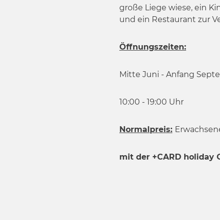
w
große Liege wiese, ein Ki
a
und ein Restaurant zur V
h
l
Öffnungszeiten:
Mitte Juni - Anfang Sep
10:00 - 19:00 Uhr
Normalpreis:
Erwachsene:
mit der +CARD holiday 