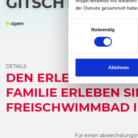
GITSCHTAL
möglicherweise mit weiteren
der Dienste gesammelt habe
E
open
Notwendig
i
n
w
i
l
DETAILS
l
Ablehnen
DEN ERLEBNISSPASS 
i
g
AMILIE ERLEBEN SIE 
u
n
REISCHWIMMBAD IN
g
s
a
u
s
Für einen abwechslungsre