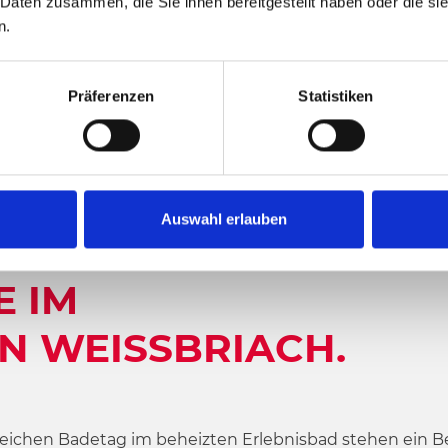
 Daten zusammen, die Sie ihnen bereitgestellt haben oder die s
n.
Präferenzen
Statistiken
Auswahl erlauben
FÜR DIE GANZE F
IM F
 WEISSBRIACH.
ichen Badetag im beheizten Erlebnisbad stehen ein Bea