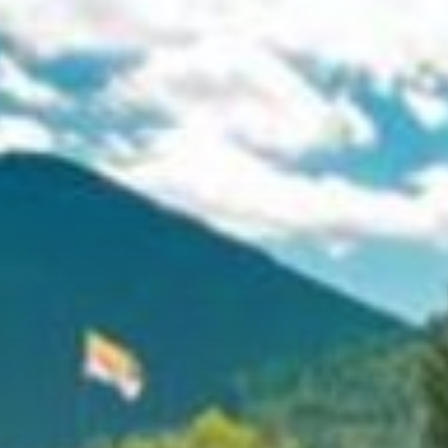
Motorcycle holidays in
Carinthia