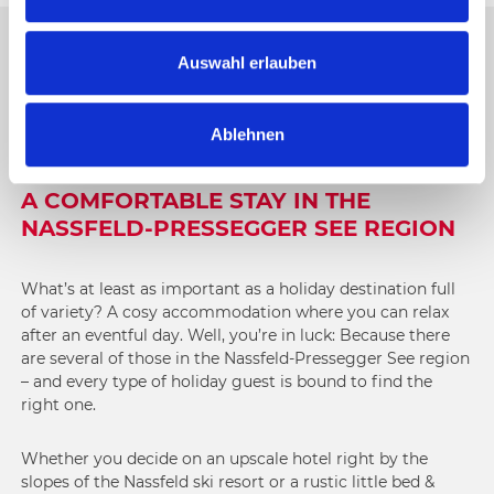
a
u
s
Auswahl erlauben
HOTELS AND ACCOMMODATION
w
OPTIONS IN THE NASSFELD
a
REGION
Ablehnen
h
l
A COMFORTABLE STAY IN THE
NASSFELD-PRESSEGGER SEE REGION
What’s at least as important as a holiday destination full
of variety? A cosy accommodation where you can relax
after an eventful day. Well, you’re in luck: Because there
are several of those in the Nassfeld-Pressegger See region
– and every type of holiday guest is bound to find the
right one.
Whether you decide on an upscale hotel right by the
slopes of the Nassfeld ski resort or a rustic little bed &