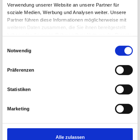
Verwendung unserer Website an unsere Partner für
soziale Medien, Werbung und Analysen weiter. Unsere
Partner führen diese Informationen möglicherweise mit
weiteren Daten zusammen, die Sie ihnen bereitgestellt
haben oder die sie im Rahmen Ihrer Nutzung der Dienste
gesammelt haben.
E
Notwendig
i
n
w
Präferenzen
i
l
l
Statistiken
i
g
Marketing
u
n
g
s
Alle zulassen