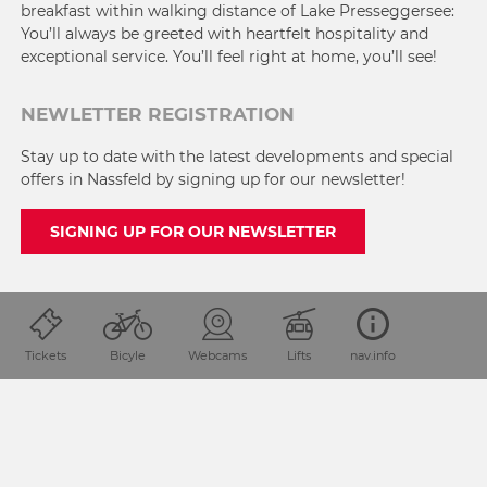
breakfast within walking distance of Lake Presseggersee:
You’ll always be greeted with heartfelt hospitality and
exceptional service. You’ll feel right at home, you’ll see!
NEWLETTER REGISTRATION
Stay up to date with the latest developments and special
offers in Nassfeld by signing up for our newsletter!
SIGNING UP FOR OUR NEWSLETTER
Tickets
Bicyle
Webcams
Lifts
nav.info
GET IN TOUCH
+43 4285 82 41